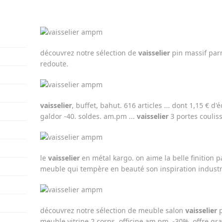
découvrez notre sélection de
vaisselier
pin massif par
redoute.
vaisselier
, buffet, bahut. 616 articles ... dont 1,15 € d'
galdor -40. soldes. am.pm ...
vaisselier
3 portes couliss
le
vaisselier
en métal kargo. on aime la belle finition p
meuble qui tempère en beauté son inspiration industri
découvrez notre sélection de meuble salon
vaisselier
p
meuble vitrine 2 corps, officine am.pm. -30%. offre gr