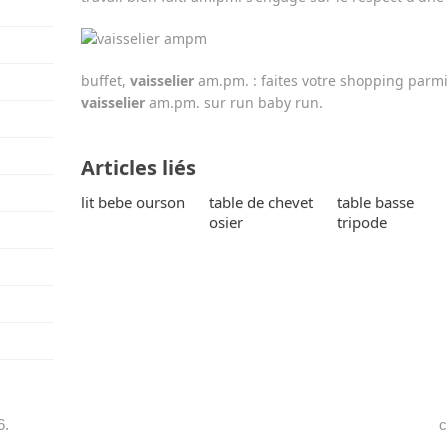
buffet,
vaisselier
am.pm. : faites votre shopping parmi
vaisselier
am.pm. sur run baby run.
Articles liés
lit bebe ourson
table de chevet
table basse
osier
tripode
6.
c