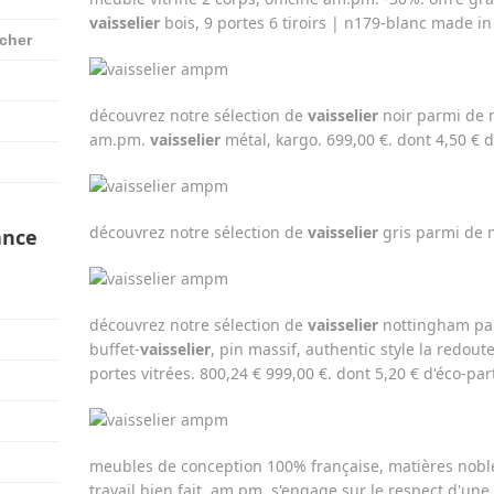
vaisselier
bois, 9 portes 6 tiroirs | n179-blanc made i
 cher
découvrez notre sélection de
vaisselier
noir parmi de 
am.pm.
vaisselier
métal, kargo. 699,00 €. dont 4,50 € d
découvrez notre sélection de
vaisselier
gris parmi de 
ance
découvrez notre sélection de
vaisselier
nottingham pa
buffet-
vaisselier
, pin massif, authentic style la redoute
portes vitrées. 800,24 € 999,00 €. dont 5,20 € d'éco-par
meubles de conception 100% française, matières noble
travail bien fait. am.pm. s'engage sur le respect d'une