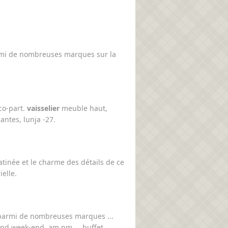
mi de nombreuses marques sur la
éco-part.
vaisselier
meuble haut,
antes, lunja -27.
atinée et le charme des détails de ce
elle.
armi de nombreuses marques ...
and week-end. am.pm ... buffet