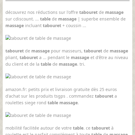
découvrez nos réductions sur l'offre
tabouret
de
massage
sur cdiscount. ...
table
de
massage
| superbe ensemble de
massage
incluant
tabouret
+ coussin ...
tabouret
de
massage
pour masseurs,
tabouret
de
massage
pliant,
tabouret
a ... pendant le
massage
et d'être au niveau
du client et de la
table
de
massage
. tri.
amazon.fr: petits prix et livraison gratuite dès 25 euros
d'achat sur les produits tsgps . commandez
tabouret
a
roulettes siege rond
table massage
.
mobilité facilitée autour de votre
table
. ce
tabouret
à
roulette est le parfait complément à toute
table
de
massage
.