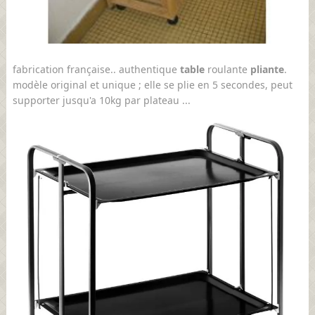
fabrication française. . authentique
table
roulante
pliante
.
modèle original et unique ; elle se plie en 5 secondes, peut
supporter jusqu'a 10kg par plateau ...