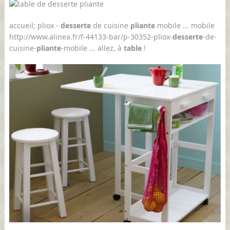
accueil; pliox -
desserte
de cuisine
pliante
mobile ... mobile
http://www.alinea.fr/f-44133-bar/p-30352-pliox-
desserte
-de-
cuisine-
pliante
-mobile ... allez, à
table
!