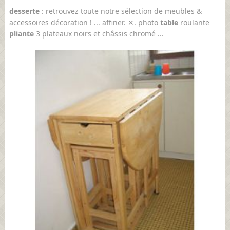
desserte
: retrouvez toute notre sélection de meubles &
accessoires décoration ! ... affiner. ✕. photo
table
roulante
pliante
3 plateaux noirs et châssis chromé ...