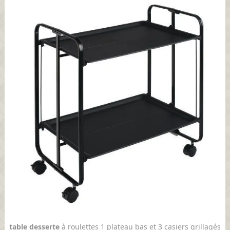
table desserte
à roulettes 1 plateau bas et 3 casiers grillagés