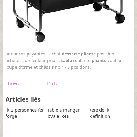
annonces payantes - achat
desserte pliante
pas cher -
acheter au meilleur prix ...
table
roulante
pliante
couleur
loupe d'orme et châssis noir - 3 positions.
Tweet
Pin It
Articles liés
lit 2 personnes fer
table a manger
tete de lit
forge
ovale ikea
definition