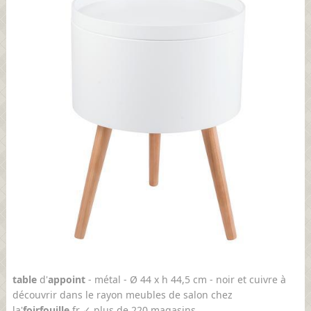
table
d'
appoint
- métal - Ø 44 x h 44,5 cm - noir et cuivre à
découvrir dans le rayon meubles de salon chez
la'
foir
fouille
.fr ✓ plus de 220 magasins ...