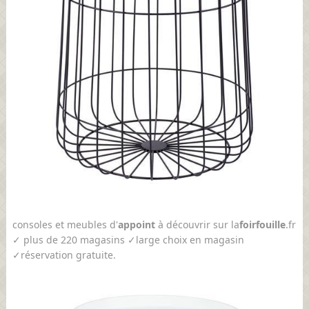
consoles et meubles d'
appoint
à découvrir sur la
foir
fouille
.fr
✓ plus de 220 magasins ✓large choix en magasin
✓réservation gratuite.