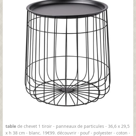
table
de chevet 1 tiroir - panneaux de particules - 36,6 x 29,5
x h 38 cm - blanc. 19€99. découvrir · pouf - polyester - coton -