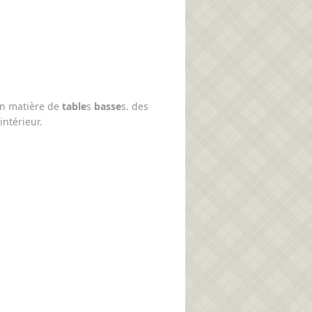
en matière de
table
s
basse
s. des
intérieur.