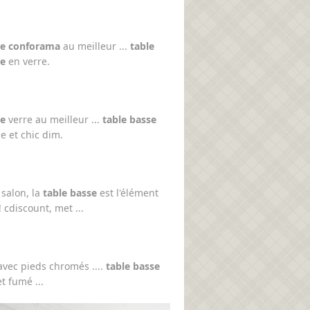
se conforama
au meilleur ...
table
le
en verre.
se
verre au meilleur ...
table basse
 et chic dim.
 salon, la
table basse
est l'élément
! cdiscount, met ...
avec pieds chromés ....
table basse
t fumé ...