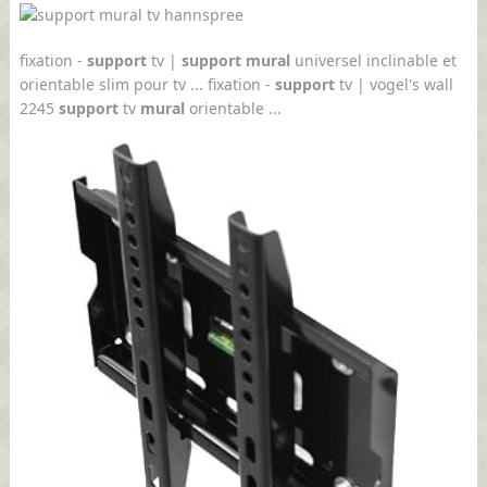
fixation -
support
tv |
support mural
universel inclinable et
orientable slim pour tv ... fixation -
support
tv | vogel's wall
2245
support
tv
mural
orientable ...