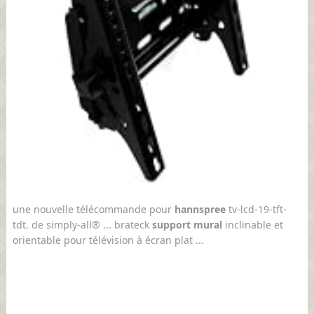
une nouvelle télécommande pour
hannspree
tv-lcd-19-tft-
tdt. de simply-all® ... brateck
support mural
inclinable et
orientable pour télévision à écran plat ...