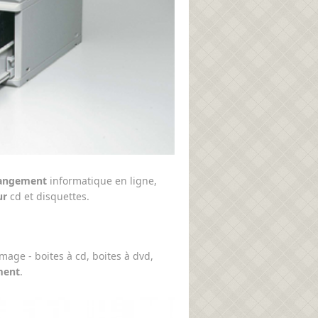
angement
informatique en ligne,
ur
cd et disquettes.
mage - boites à cd, boites à dvd,
ment
.