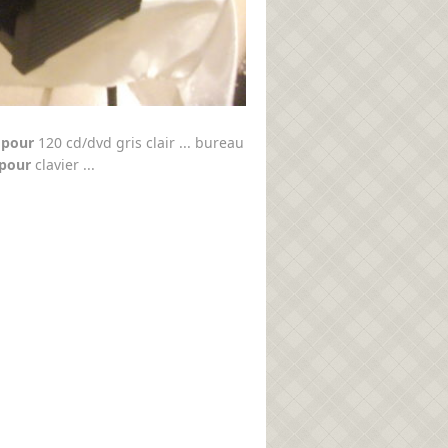
 pour
120 cd/dvd gris clair ... bureau
 pour
clavier ...