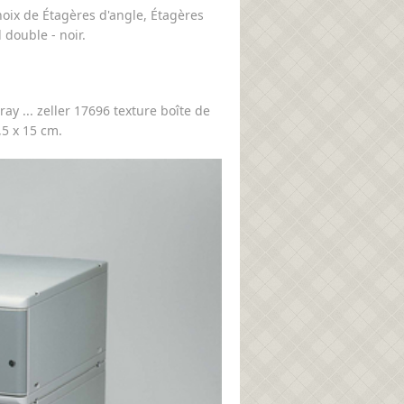
oix de Étagères d'angle, Étagères
 double - noir.
ay ... zeller 17696 texture boîte de
,5 x 15 cm.