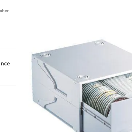
 cher
ance