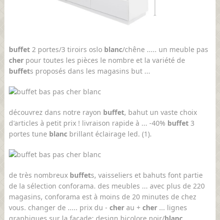
buffet
2 portes/3 tiroirs oslo
blanc
/chêne ..... un meuble pas
cher
pour toutes les pièces le nombre et la variété de
buffet
s proposés dans les magasins but ...
découvrez dans notre rayon
buffet
, bahut un vaste choix
d'articles à petit prix ! livraison rapide à ... -40%
buffet
3
portes tune
blanc
brillant éclairage led. (1).
de très nombreux
buffet
s, vaisseliers et bahuts font partie
de la sélection conforama. des meubles ... avec plus de 220
magasins, conforama est à moins de 20 minutes de chez
vous. changer de ..... prix du -
cher
au +
cher
... lignes
graphiques sur la façade; design bicolore noir/
blanc